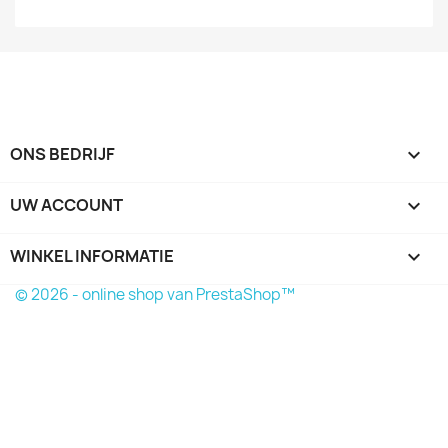
ONS BEDRIJF

UW ACCOUNT

WINKEL INFORMATIE
keyboard_arrow_down
© 2026 - online shop van PrestaShop™