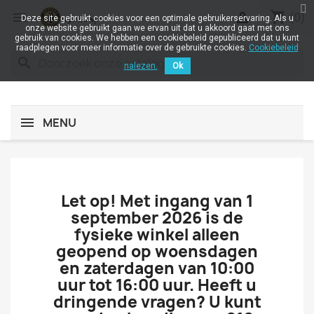
shopping_cart


(0)
Deze site gebruikt cookies voor een optimale gebruikerservaring. Als u
onze website gebruikt gaan we ervan uit dat u akkoord gaat met ons
gebruik van cookies. We hebben een cookiebeleid gepubliceerd dat u kunt
raadplegen voor meer informatie over de gebruikte cookies.
Cookiebeleid
search
nalezen.
Ok
MENU
Let op! Met ingang van 1
september 2026 is de
fysieke winkel alleen
geopend op woensdagen
en zaterdagen van 10:00
uur tot 16:00 uur. Heeft u
dringende vragen? U kunt