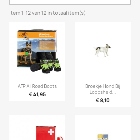
Item 1-12 van 12 in totaal item(s)
Snel bekijken
Snel bekijken


AFP All Road Boots
Broekje Hond Bij
Loopsheid...
€ 41,95
€ 8,10