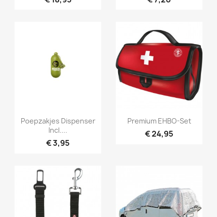
Snel bekijken
Snel bekijken


Poepzakjes Dispenser
Premium EHBO-Set
Incl....
€ 24,95
€ 3,95