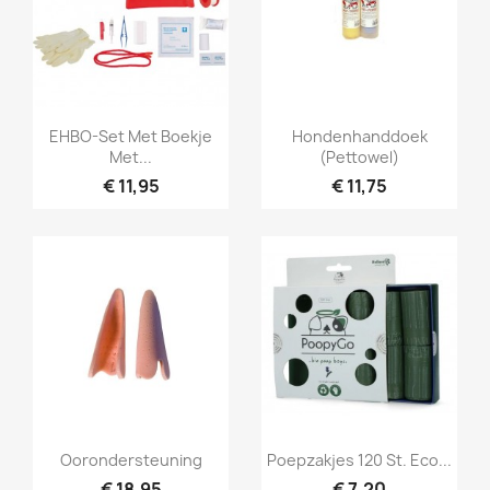
Snel bekijken
Snel bekijken


EHBO-Set Met Boekje
Hondenhanddoek
Met...
(Pettowel)
€ 11,95
€ 11,75
Snel bekijken
Snel bekijken


Oorondersteuning
Poepzakjes 120 St. Eco...
€ 18,95
€ 7,20