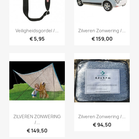
Snel bekijken
Snel bekijken


Veiligheidsgordel /...
Zilveren Zonwering /...
€ 5,95
€ 159,00
Snel bekijken
Snel bekijken


ZILVEREN ZONWERING
Zilveren Zonwering /...
/...
€ 94,50
€ 149,50