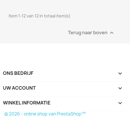
Item 1-12 van 12 in totaal item(s)
Terug naar boven

ONS BEDRIJF

UW ACCOUNT

WINKEL INFORMATIE
keyboard_arrow_down
© 2026 - online shop van PrestaShop™