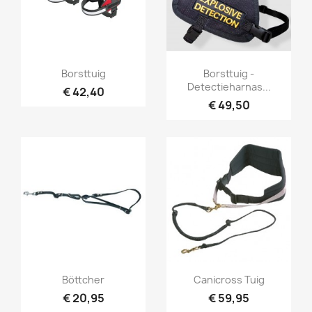
Snel bekijken
Snel bekijken


Borsttuig
Borsttuig -
Detectieharnas...
€ 42,40
€ 49,50
Snel bekijken
Snel bekijken


Böttcher
Canicross Tuig
€ 20,95
€ 59,95