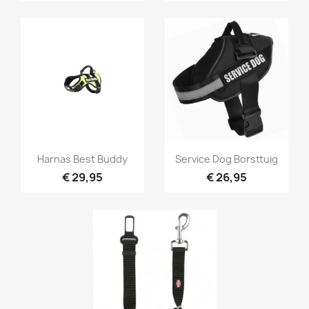
Snel bekijken
Snel bekijken


Harnas Best Buddy
Service Dog Borsttuig
€ 29,95
€ 26,95