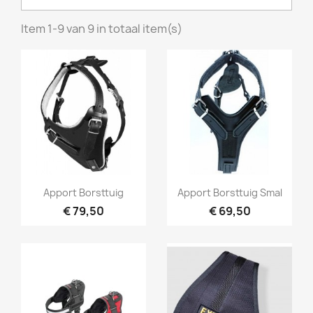
Item 1-9 van 9 in totaal item(s)
Snel bekijken
Snel bekijken


Apport Borsttuig
Apport Borsttuig Smal
€ 79,50
€ 69,50