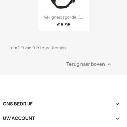
Snel bekijken

Veiligheidsgordel /...
€ 5,95
Item 1-9 van 9 in totaal item(s)
Terug naar boven

ONS BEDRIJF

UW ACCOUNT
