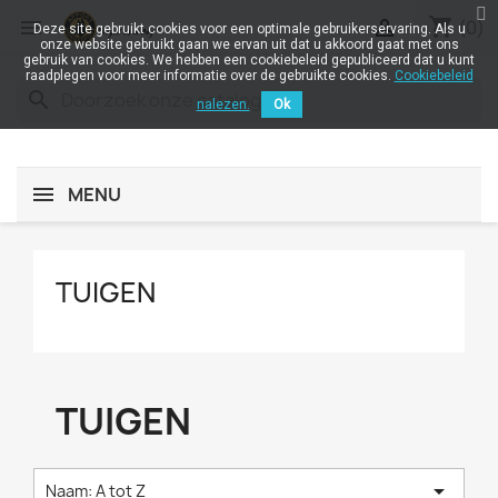
shopping_cart


(0)
Deze site gebruikt cookies voor een optimale gebruikerservaring. Als u
onze website gebruikt gaan we ervan uit dat u akkoord gaat met ons
gebruik van cookies. We hebben een cookiebeleid gepubliceerd dat u kunt
raadplegen voor meer informatie over de gebruikte cookies.
Cookiebeleid
search
nalezen.
Ok
MENU
TUIGEN
TUIGEN

Naam: A tot Z