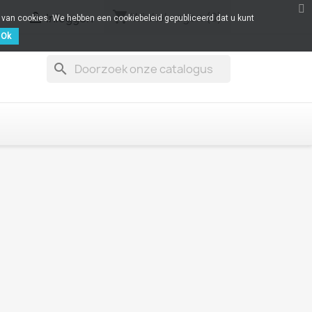
shopping_cart

Winkelwagen
(0)
Inloggen
k van cookies. We hebben een cookiebeleid gepubliceerd dat u kunt
Ok
search