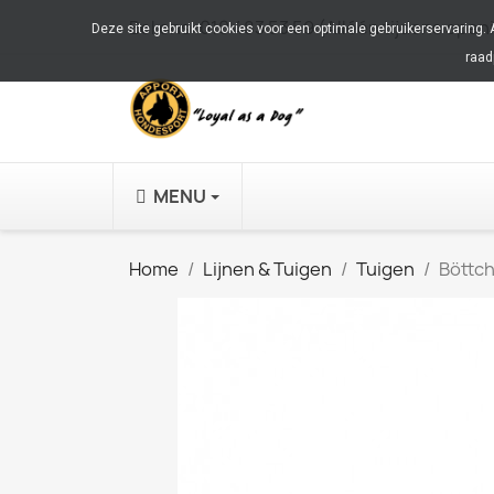
Bel ons:
010 483 53 59 (Alléén tijdens open
Deze site gebruikt cookies voor een optimale gebruikerservaring.
raad
MENU
Home
Lijnen & Tuigen
Tuigen
Böttc