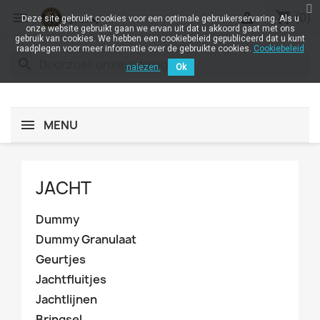
shopping_cart


(0)
Deze site gebruikt cookies voor een optimale gebruikerservaring. Als u
onze website gebruikt gaan we ervan uit dat u akkoord gaat met ons
gebruik van cookies. We hebben een cookiebeleid gepubliceerd dat u kunt
raadplegen voor meer informatie over de gebruikte cookies.
Cookiebeleid
search
nalezen.
Ok
MENU
JACHT
Dummy
Dummy Granulaat
Geurtjes
Jachtfluitjes
Jachtlijnen
Bringsel