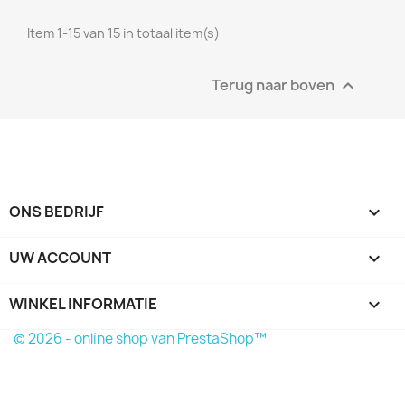
Item 1-15 van 15 in totaal item(s)
Terug naar boven

ONS BEDRIJF

UW ACCOUNT

WINKEL INFORMATIE
keyboard_arrow_down
© 2026 - online shop van PrestaShop™