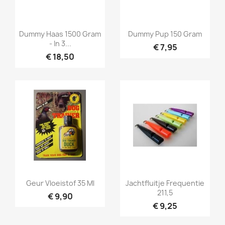
Snel bekijken
Snel bekijken


Dummy Haas 1500 Gram
Dummy Pup 150 Gram
- In 3...
€ 7,95
€ 18,50
Snel bekijken
Snel bekijken


Geur Vloeistof 35 Ml
Jachtfluitje Frequentie
211,5
€ 9,90
€ 9,25