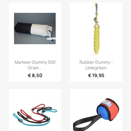
Snel bekijken
Snel bekijken


Markeer Dummy 500
Rubber Dummy -
Gram...
Limegreen
€ 8,50
€ 19,95