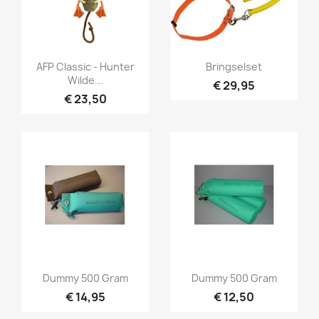
Snel bekijken
Snel bekijken


AFP Classic - Hunter
Bringselset
Wilde...
€ 29,95
€ 23,50
Snel bekijken
Snel bekijken


Dummy 500 Gram
Dummy 500 Gram
€ 14,95
€ 12,50