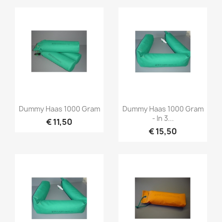
Snel bekijken
Snel bekijken


Dummy Haas 1000 Gram
Dummy Haas 1000 Gram
- In 3...
€ 11,50
€ 15,50