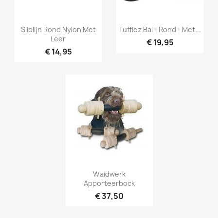
Snel bekijken
Snel bekijken


Sliplijn Rond Nylon Met
Tuffiez Bal - Rond - Met...
Leer
€ 19,95
€ 14,95
Snel bekijken

Waidwerk
Apporteerbock
€ 37,50