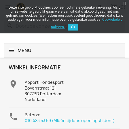
shopping_cart


(0)
Deze site gebruikt cookies voor een optimale gebruikerservaring. Als u
onze website gebruikt gaan we ervan uit dat u akkoord gaat met ons
gebruik van cookies. We hebben een cookiebeleid gepubliceerd dat u kunt
raadplegen voor meer informatie over de gebruikte cookies.
Cookiebeleid
search
nalezen.
Ok
MENU
WINKEL INFORMATIE

Apport Hondesport
Bovenstraat 121
3077BD Rotterdam
Nederland

Bel ons:
010 483 53 59 (Alléén tijdens openingstijden!)