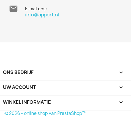

E-mail ons:
info@apport.nl
ONS BEDRIJF

UW ACCOUNT

WINKEL INFORMATIE
keyboard_arrow_down
© 2026 - online shop van PrestaShop™