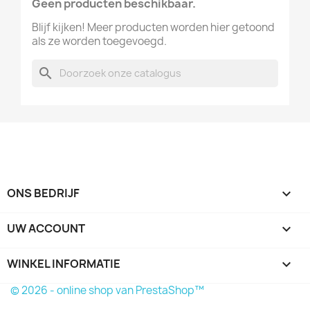
Geen producten beschikbaar.
Blijf kijken! Meer producten worden hier getoond
als ze worden toegevoegd.
search
ONS BEDRIJF

UW ACCOUNT

WINKEL INFORMATIE
keyboard_arrow_down
© 2026 - online shop van PrestaShop™