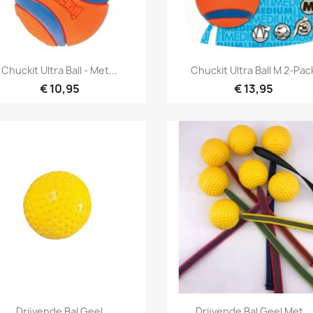
Snel bekijken
Snel bekijken


Chuckit Ultra Ball - Met...
Chuckit Ultra Ball M 2-Pac
€ 10,95
€ 13,95
Snel bekijken
Snel bekijken


Drijvende Bal Geel
Drijvende Bal Geel Met...