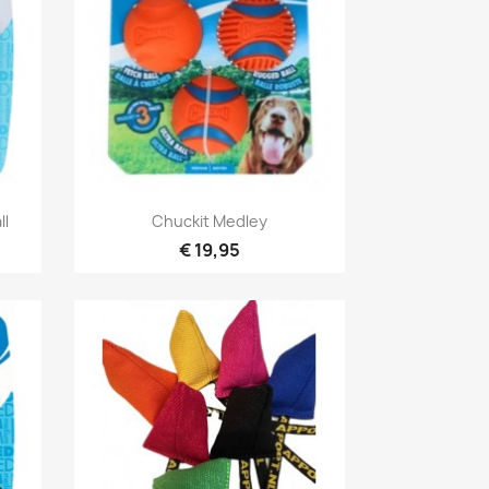
Snel bekijken

ll
Chuckit Medley
€ 19,95