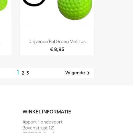
Snel bekijken

.
Drijvende Bal Groen Met Lus
€ 8,95
1

Volgende
2
3
WINKEL INFORMATIE
Apport Hondesport
Bovenstraat 121