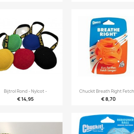
Snel bekijken
Snel bekijken


Bijtrol Rond - Nylcot -
Chuckit Breath Right Fetch.
€ 14,95
€ 8,70