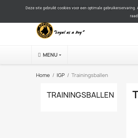
Bel ons:
010 483 53 59 (Alléén tijdens open
Deze site gebruikt cookies voor een optimale gebruikerservaring.
raad
MENU
Home
IGP
Trainingsballen
TRAININGSBALLEN