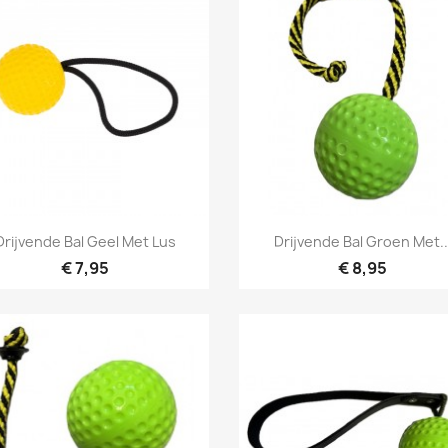
Snel bekijken
Snel bekijken


Drijvende Bal Geel Met Lus
Drijvende Bal Groen Met..
€ 7,95
€ 8,95