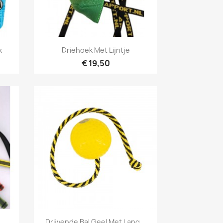
Snel bekijken

k
Driehoek Met Lijntje
€ 19,50
Snel bekijken

Drijvende Bal Geel Met Lang...