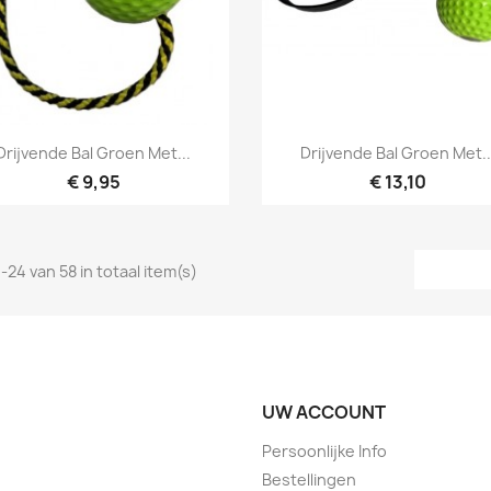
Snel bekijken
Snel bekijken


Drijvende Bal Groen Met...
Drijvende Bal Groen Met..
€ 9,95
€ 13,10
-24 van 58 in totaal item(s)
UW ACCOUNT
Persoonlijke Info
Bestellingen