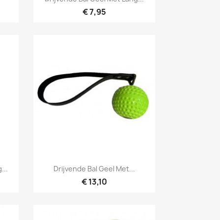
€ 7,95
Snel bekijken

...
Drijvende Bal Geel Met...
€ 13,10