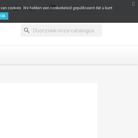
shopping_cart

Winkelwagen
(0)
Inloggen
k van cookies. We hebben een cookiebeleid gepubliceerd dat u kunt
Ok
search