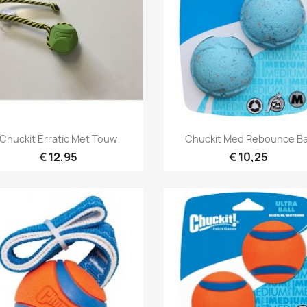
Snel bekijken
Snel bekijken


Chuckit Erratic Met Touw
Chuckit Med Rebounce Ba
€ 12,95
€ 10,25