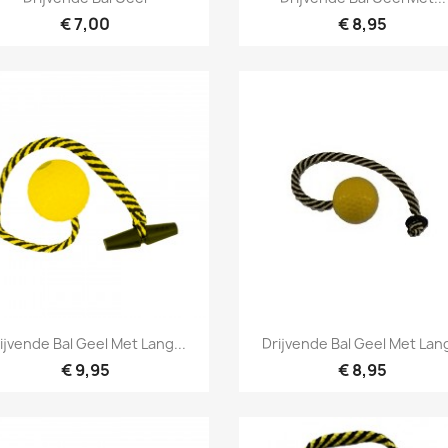
€ 7,00
€ 8,95
Snel bekijken
Snel bekijken


ijvende Bal Geel Met Lang...
Drijvende Bal Geel Met Lang
€ 9,95
€ 8,95