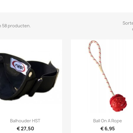
Sort
jn 58 producten.
Snel bekijken
Snel bekijken


Balhouder HST
Ball On A Rope
€ 27,50
€ 6,95