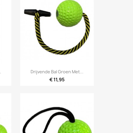
Snel bekijken

.
Drijvende Bal Groen Met...
€ 11,95