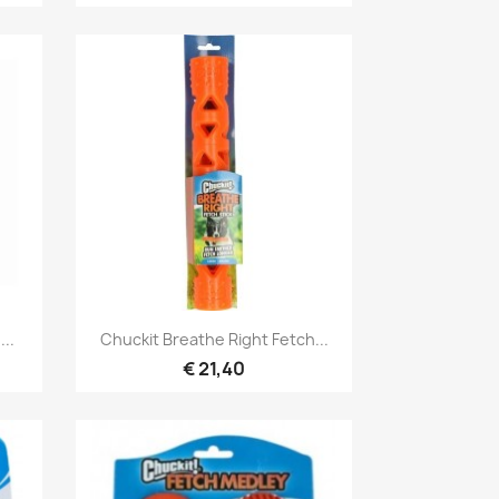
Snel bekijken

..
Chuckit Breathe Right Fetch...
€ 21,40