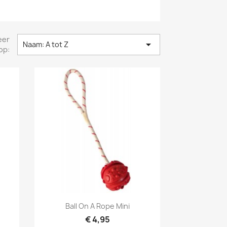
eer

Naam: A tot Z
op:
Snel bekijken

Ball On A Rope Mini
€ 4,95