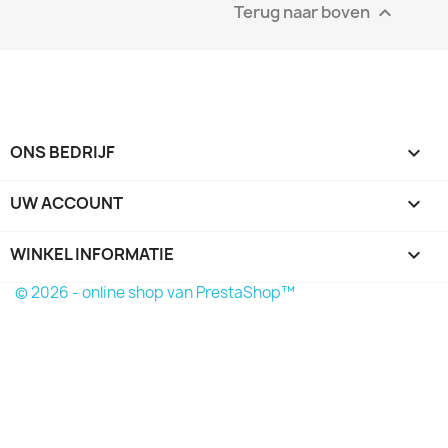
Terug naar boven

ONS BEDRIJF

UW ACCOUNT

WINKEL INFORMATIE
keyboard_arrow_down
© 2026 - online shop van PrestaShop™