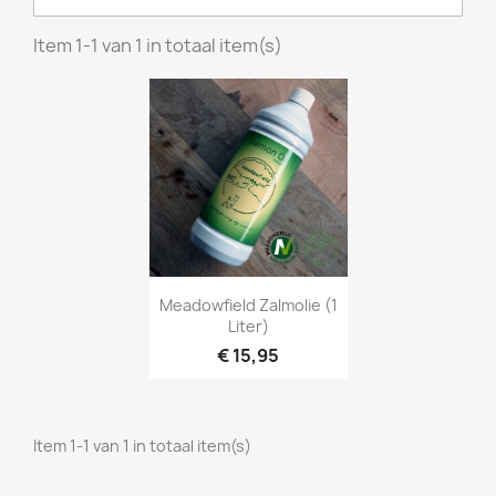
Item 1-1 van 1 in totaal item(s)
Snel bekijken

Meadowfield Zalmolie (1
Liter)
€ 15,95
Item 1-1 van 1 in totaal item(s)