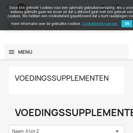
shopping_cart


(0)
Deze site gebruikt cookies voor een optimale gebruikerservaring. Als u onz
website gebruikt gaan we ervan uit dat u akkoord gaat met ons gebruik van
cookies. We hebben een cookiebeleid gepubliceerd dat u kunt raadplegen vo
meer informatie over de gebruikte cookies.
Cookiebeleid nalezen.
Ok
search
MENU
VOEDINGSSUPPLEMENTEN
VOEDINGSSUPPLEMENT

Naam: A tot Z