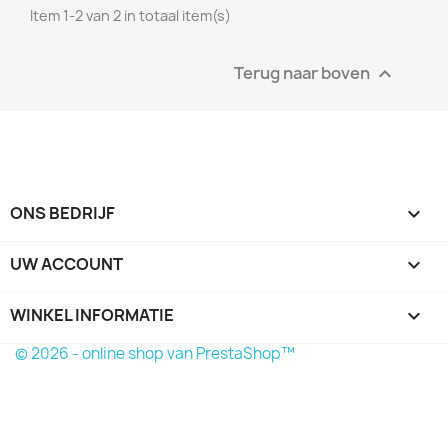
Item 1-2 van 2 in totaal item(s)
Terug naar boven

ONS BEDRIJF

UW ACCOUNT

WINKEL INFORMATIE
keyboard_arrow_down
© 2026 - online shop van PrestaShop™