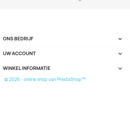
ONS BEDRIJF

UW ACCOUNT

WINKEL INFORMATIE
keyboard_arrow_down
© 2026 - online shop van PrestaShop™