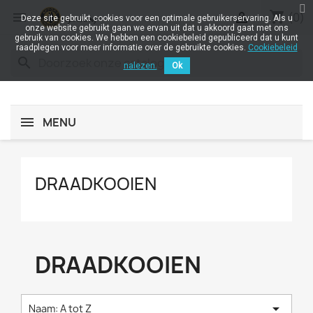
shopping_cart


(0)
Deze site gebruikt cookies voor een optimale gebruikerservaring. Als u
onze website gebruikt gaan we ervan uit dat u akkoord gaat met ons
gebruik van cookies. We hebben een cookiebeleid gepubliceerd dat u kunt
raadplegen voor meer informatie over de gebruikte cookies.
Cookiebeleid
search
nalezen.
Ok
MENU
DRAADKOOIEN
DRAADKOOIEN

Naam: A tot Z