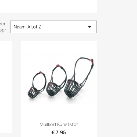
eer

Naam: A tot Z
op:
Snel bekijken

Muilkorf Kunststof
€ 7,95