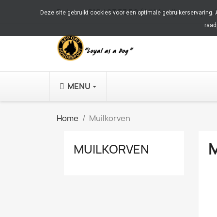
Bel ons:
010 483 53 59 (Alléén tijdens open
Deze site gebruikt cookies voor een optimale gebruikerservaring.
raad
MENU
Home
Muilkorven
MUILKORVEN