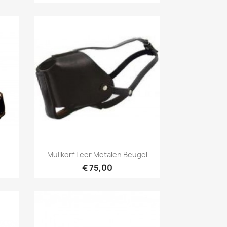
Snel bekijken

Muilkorf Leer Metalen Beugel
€ 75,00