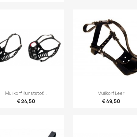
Snel bekijken
Snel bekijken


Muilkorf Kunststof...
Muilkorf Leer
€ 24,50
€ 49,50