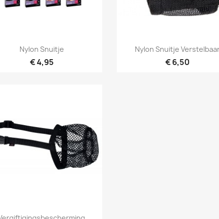
Snel bekijken
Snel bekijken


Nylon Snuitje
Nylon Snuitje Verstelbaa
€ 4,95
€ 6,50
Snel bekijken

Vergiftigingsbescherming