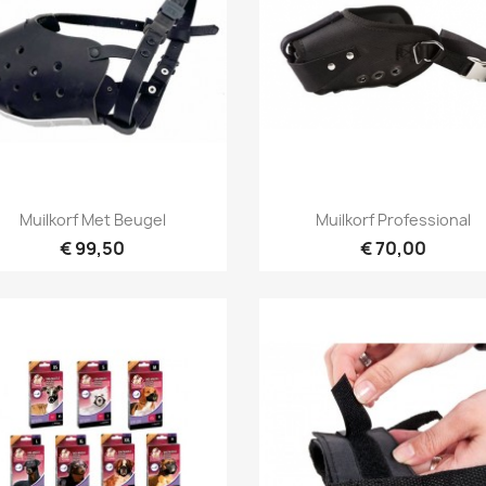
Snel bekijken
Snel bekijken


Muilkorf Met Beugel
Muilkorf Professional
€ 99,50
€ 70,00