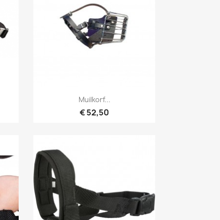
Snel bekijken

Muilkorf...
€ 52,50