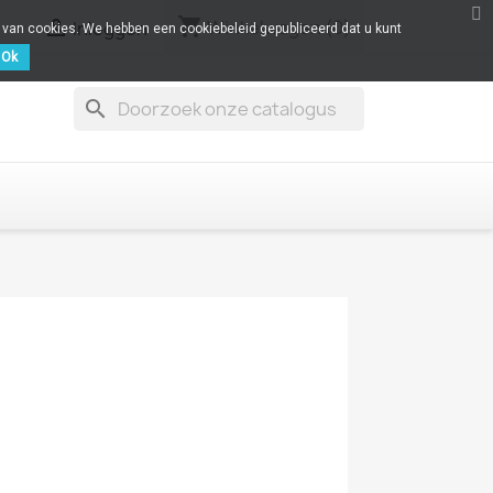
shopping_cart

Winkelwagen
(0)
Inloggen
k van cookies. We hebben een cookiebeleid gepubliceerd dat u kunt
Ok
search