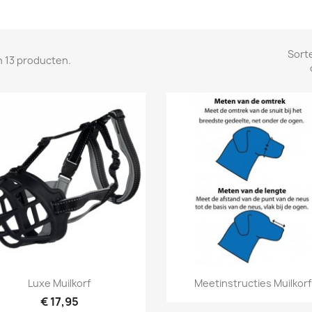
Sort
jn 13 producten.
Snel bekijken
Snel bekijken


Luxe Muilkorf
Meetinstructies Muilkorf
€ 17,95