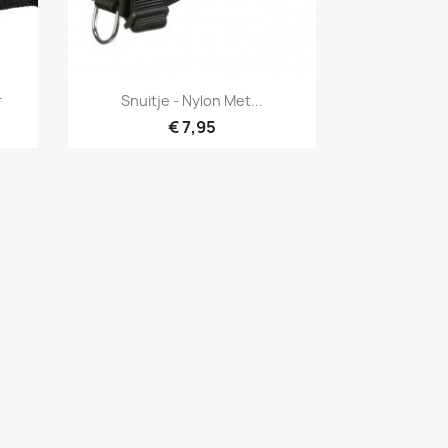
Snel bekijken

r
Snuitje - Nylon Met...
€ 7,95