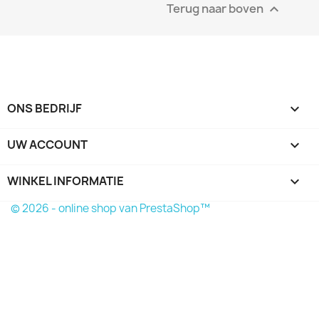
Terug naar boven

ONS BEDRIJF

UW ACCOUNT

WINKEL INFORMATIE
keyboard_arrow_down
© 2026 - online shop van PrestaShop™