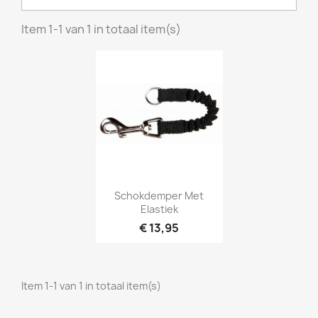
Item 1-1 van 1 in totaal item(s)
Snel bekijken

Schokdemper Met
Elastiek
€ 13,95
Item 1-1 van 1 in totaal item(s)