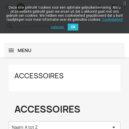
shopping_cart


(0)
Deze site gebruikt cookies voor een optimale gebruikerservaring. Als u
onze website gebruikt gaan we ervan uit dat u akkoord gaat met ons
gebruik van cookies. We hebben een cookiebeleid gepubliceerd dat u kunt
raadplegen voor meer informatie over de gebruikte cookies.
Cookiebeleid
search
nalezen.
Ok
MENU
ACCESSOIRES
ACCESSOIRES

Naam: A tot Z