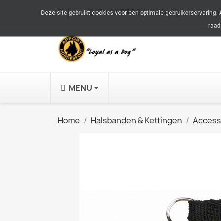
Bel ons:
010 483 53 59 (Alléén tijdens open
Deze site gebruikt cookies voor een optimale gebruikerservaring.
raad
MENU
Home
Halsbanden & Kettingen
Access