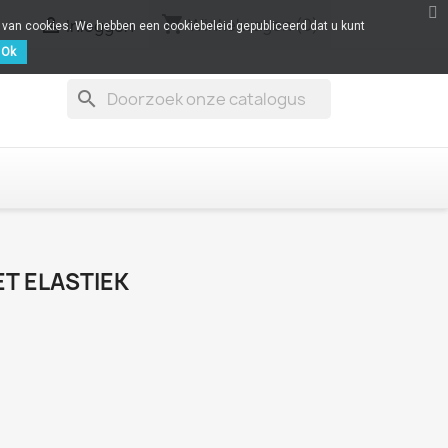
shopping_cart

Winkelwagen
(0)
Inloggen
k van cookies. We hebben een cookiebeleid gepubliceerd dat u kunt
Ok
search
T ELASTIEK