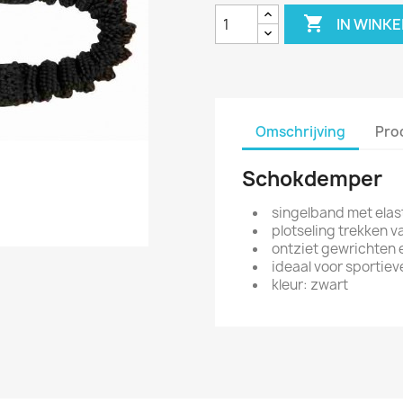

IN WINK
Omschrijving
Pro
Schokdemper
singelband met elas
plotseling trekken 
ontziet gewrichten 
ideaal voor sportiev
kleur: zwart