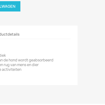
ELWAGEN
ductdetails
tiek
van de hond wordt geabsorbeerd
en rug van mens en dier
e activiteiten