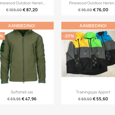
Snel bekijken
Snel bekijken


inewood Outdoor Heren...
Pinewood Outdoor Heren.
€ 87,20
€ 76,00
€ 109,00
€ 95,00
AANBIEDING!
AANBIEDING!
0%
-20%
Snel bekijken
Snel bekijken


Softshell Jas
Trainingsjas Apport
€ 47,96
€ 55,60
€ 59,95
€ 69,50