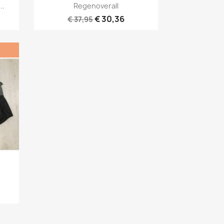
Snel bekijken

..
Regenoverall
€ 30,36
€ 37,95