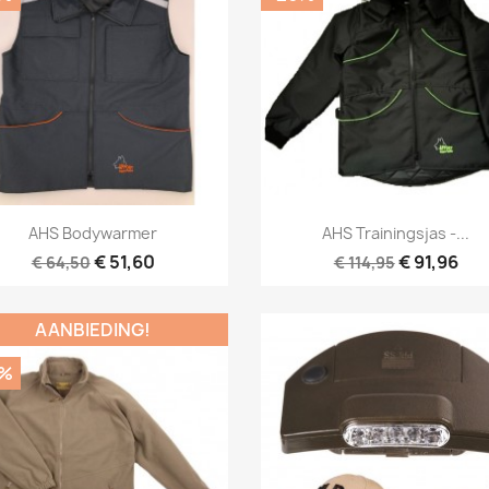
Snel bekijken
Snel bekijken


AHS Bodywarmer
AHS Trainingsjas -...
€ 51,60
€ 91,96
€ 64,50
€ 114,95
AANBIEDING!
0%