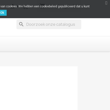
shopping_cart

Winkelwagen
(0)
Inloggen
k van cookies. We hebben een cookiebeleid gepubliceerd dat u kunt
Ok
search