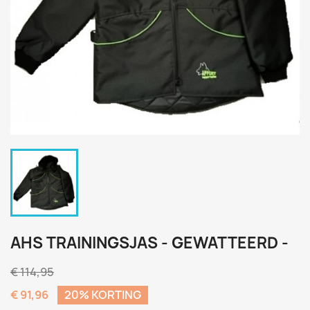
AHS TRAININGSJAS - GEWATTEERD -
€ 114,95
€ 91,96
20% KORTING