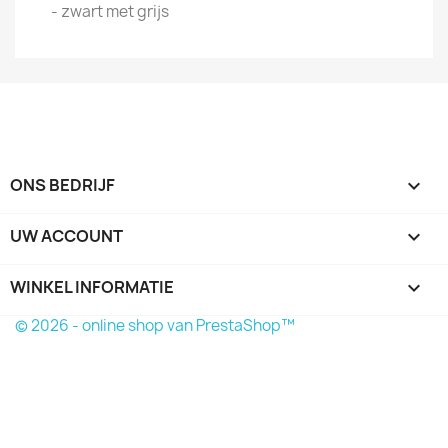
- zwart met grijs
ONS BEDRIJF

UW ACCOUNT

WINKEL INFORMATIE
keyboard_arrow_down
© 2026 - online shop van PrestaShop™