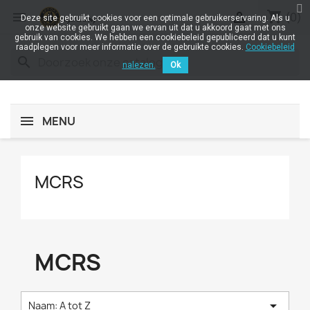
shopping_cart


(0)
Deze site gebruikt cookies voor een optimale gebruikerservaring. Als u
onze website gebruikt gaan we ervan uit dat u akkoord gaat met ons
gebruik van cookies. We hebben een cookiebeleid gepubliceerd dat u kunt
raadplegen voor meer informatie over de gebruikte cookies.
Cookiebeleid
search
nalezen.
Ok
MENU
MCRS
MCRS

Naam: A tot Z