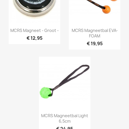
Snel bekijken
Snel bekijken


MCRS Magneet - Groot -
MCRS Magneetbal EVA-
FOAM
€ 12,95
€ 19,95
Snel bekijken

MCRS Magneetbal Light
6,5cm
€ 24,95