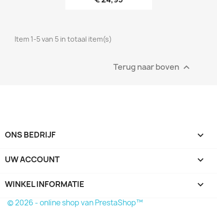
Item 1-5 van 5 in totaal item(s)
Terug naar boven

ONS BEDRIJF

UW ACCOUNT

WINKEL INFORMATIE
keyboard_arrow_down
© 2026 - online shop van PrestaShop™