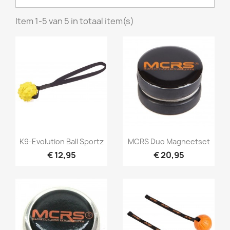
Item 1-5 van 5 in totaal item(s)
Snel bekijken
Snel bekijken


K9-Evolution Ball Sportz
MCRS Duo Magneetset
€ 12,95
€ 20,95