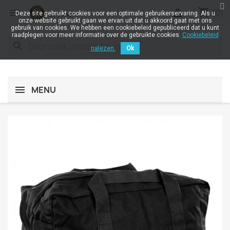
shopping_cart


(0)
Deze site gebruikt cookies voor een optimale gebruikerservaring. Als u
onze website gebruikt gaan we ervan uit dat u akkoord gaat met ons
gebruik van cookies. We hebben een cookiebeleid gepubliceerd dat u kunt
raadplegen voor meer informatie over de gebruikte cookies.
Cookiebeleid
search
nalezen.
Ok
MENU