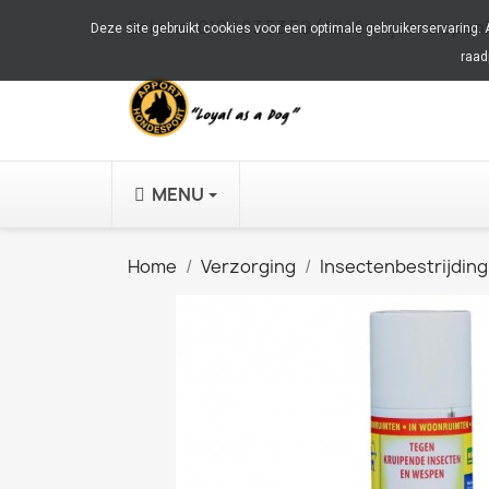
Bel ons:
010 483 53 59 (Alléén tijdens open
Deze site gebruikt cookies voor een optimale gebruikerservaring.
raad
MENU
Home
Verzorging
Insectenbestrijding