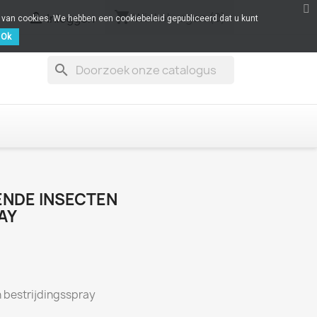
shopping_cart

Winkelwagen
(0)
Inloggen
k van cookies. We hebben een cookiebeleid gepubliceerd dat u kunt
Ok
search
NDE INSECTEN
AY
 bestrijdingsspray