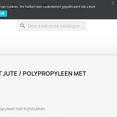
shopping_cart

Winkelwagen
(0)
Inloggen
k van cookies. We hebben een cookiebeleid gepubliceerd dat u kunt
Ok
search
 JUTE / POLYPROPYLEEN MET
ropyleen met bijtstukken.