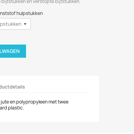
bijtstukken en verstopte bijtstukken.
nststof hulpstukken
ELWAGEN
ductdetails
 jute en polypropyleen met twee
ard plastic.