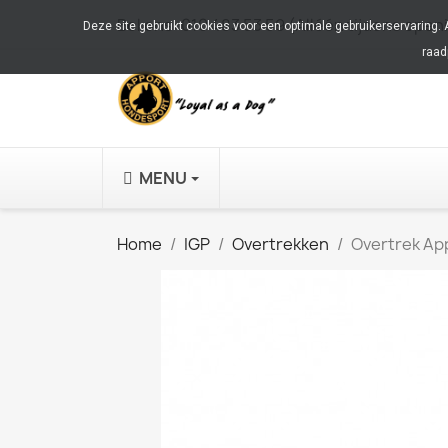
Bel ons:
010 483 53 59 (Alléén tijdens open
Deze site gebruikt cookies voor een optimale gebruikerservaring.
raad
MENU
Home
IGP
Overtrekken
Overtrek App