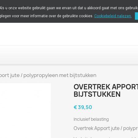
ingstijden!)
 Als u onze website gebruikt gaan we ervan uit dat u akkoord gaat met ons gebrui
plegen voor meer informatie over de gebruikte cookies.
Cookiebeleid nalezen.
ort jute / polypropyleen met bijtstukken
OVERTREK APPORT
BIJTSTUKKEN
€ 39,50
Inclusief belasting
Overtrek Apport jute / polyp