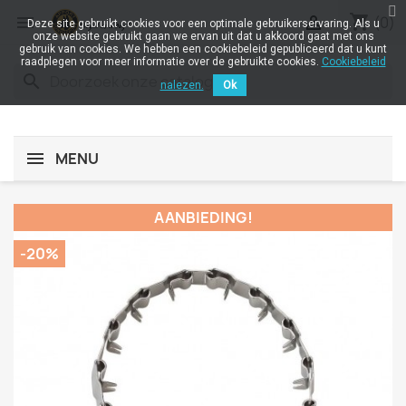
shopping_cart


(0)
Deze site gebruikt cookies voor een optimale gebruikerservaring. Als u
onze website gebruikt gaan we ervan uit dat u akkoord gaat met ons
gebruik van cookies. We hebben een cookiebeleid gepubliceerd dat u kunt
raadplegen voor meer informatie over de gebruikte cookies.
Cookiebeleid
search
nalezen.
Ok
MENU
AANBIEDING!
-20%