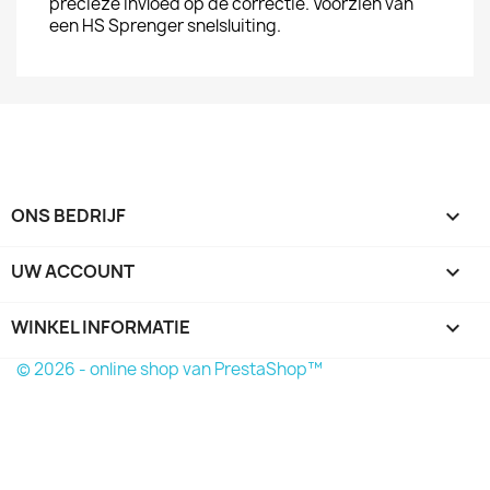
precieze invloed op de correctie. Voorzien van
een HS Sprenger snelsluiting.
ONS BEDRIJF

UW ACCOUNT

WINKEL INFORMATIE
keyboard_arrow_down
© 2026 - online shop van PrestaShop™