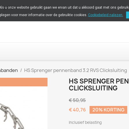
ingstijden!)
 Als u onze website gebruikt gaan we ervan uit dat u akkoord gaat met ons gebrui
plegen voor meer informatie over de gebruikte cookies.
Cookiebeleid nalezen.
nbanden
HS Sprenger pennenband 3.2 RVS Clicksluiting
HS SPRENGER PEN
CLICKSLUITING
€ 50,95
€ 40,76
20% KORTING
Inclusief belasting