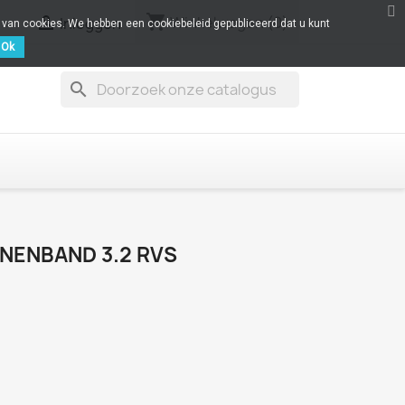
shopping_cart

Winkelwagen
(0)
Inloggen
k van cookies. We hebben een cookiebeleid gepubliceerd dat u kunt
Ok
search
NENBAND 3.2 RVS