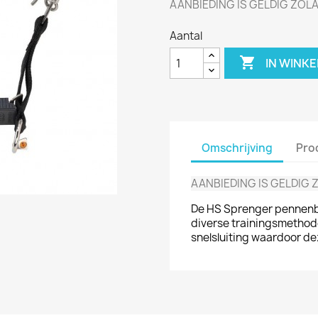
AANBIEDING IS GELDIG ZO
Aantal

IN WINK
Omschrijving
Pro
AANBIEDING IS GELDIG
De HS Sprenger pennenb
diverse trainingsmethode
snelsluiting waardoor de