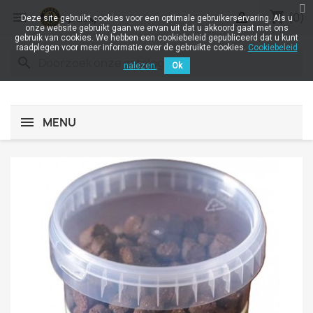
shopping_cart


(0)
Deze site gebruikt cookies voor een optimale gebruikerservaring. Als u
onze website gebruikt gaan we ervan uit dat u akkoord gaat met ons
gebruik van cookies. We hebben een cookiebeleid gepubliceerd dat u kunt
raadplegen voor meer informatie over de gebruikte cookies.
Cookiebeleid
search
nalezen.
Ok
MENU