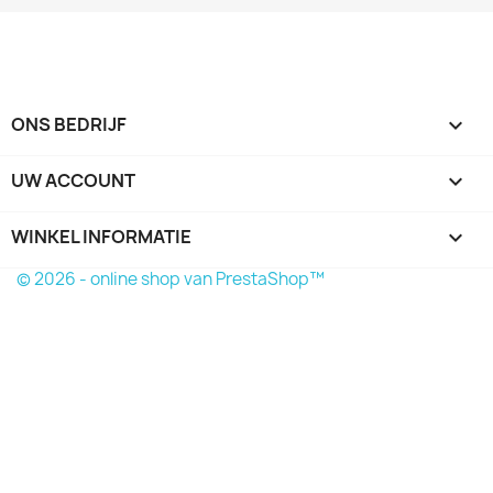
ONS BEDRIJF

UW ACCOUNT

WINKEL INFORMATIE
keyboard_arrow_down
© 2026 - online shop van PrestaShop™