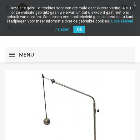
shopping_cart


(0)
Deze site gebruikt cookies voor een optimale gebruikerservaring. Als u
onze website gebruikt gaan we ervan uit dat u akkoord gaat met ons
gebruik van cookies. We hebben een cookiebeleid gepubliceerd dat u kunt
raadplegen voor meer informatie over de gebruikte cookies.
Cookiebeleid
search
nalezen.
Ok
MENU