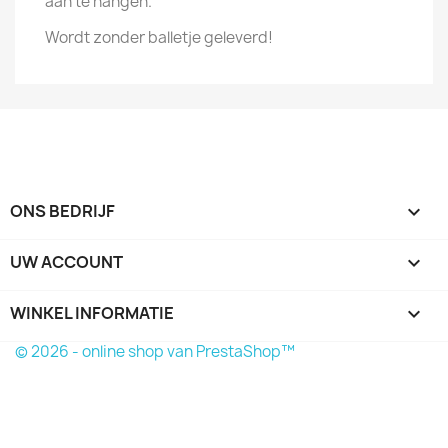
aan te hangen.
Wordt zonder balletje geleverd!
ONS BEDRIJF

UW ACCOUNT

WINKEL INFORMATIE
keyboard_arrow_down
© 2026 - online shop van PrestaShop™