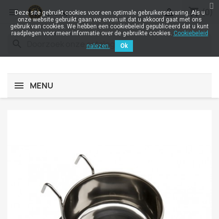
shopping_cart


(0)
Deze site gebruikt cookies voor een optimale gebruikerservaring. Als u
onze website gebruikt gaan we ervan uit dat u akkoord gaat met ons
gebruik van cookies. We hebben een cookiebeleid gepubliceerd dat u kunt
raadplegen voor meer informatie over de gebruikte cookies.
Cookiebeleid
search
nalezen.
Ok
MENU