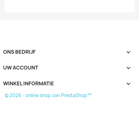
ONS BEDRIJF

UW ACCOUNT

WINKEL INFORMATIE
keyboard_arrow_down
© 2026 - online shop van PrestaShop™