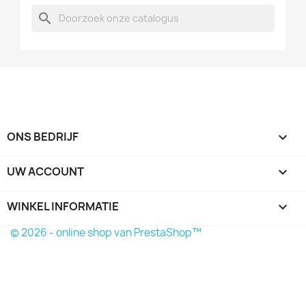
search
ONS BEDRIJF

UW ACCOUNT

WINKEL INFORMATIE
keyboard_arrow_down
© 2026 - online shop van PrestaShop™