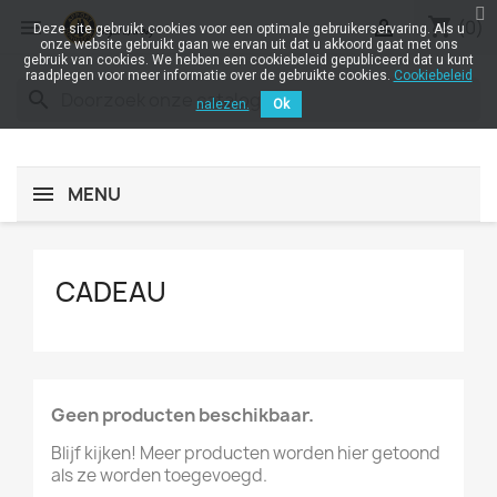
shopping_cart


(0)
Deze site gebruikt cookies voor een optimale gebruikerservaring. Als u
onze website gebruikt gaan we ervan uit dat u akkoord gaat met ons
gebruik van cookies. We hebben een cookiebeleid gepubliceerd dat u kunt
raadplegen voor meer informatie over de gebruikte cookies.
Cookiebeleid
search
nalezen.
Ok
MENU
CADEAU
Geen producten beschikbaar.
Blijf kijken! Meer producten worden hier getoond
als ze worden toegevoegd.