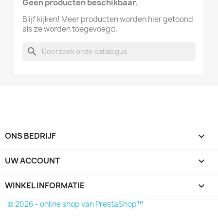
Geen producten beschikbaar.
Blijf kijken! Meer producten worden hier getoond
als ze worden toegevoegd.
search
ONS BEDRIJF

UW ACCOUNT

WINKEL INFORMATIE
keyboard_arrow_down
© 2026 - online shop van PrestaShop™