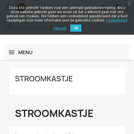
shopping_cart


(0)
Deze site gebruikt cookies voor een optimale gebruikerservaring. Als u
onze website gebruikt gaan we ervan uit dat u akkoord gaat met ons
gebruik van cookies. We hebben een cookiebeleid gepubliceerd dat u kunt
raadplegen voor meer informatie over de gebruikte cookies.
Cookiebeleid
search
nalezen.
Ok
MENU
STROOMKASTJE
STROOMKASTJE