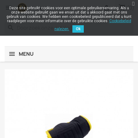
shopping_cart


(0)
Deze site gebruikt cookies voor een optimale gebruikerservaring. Als u
onze website gebruikt gaan we ervan uit dat u akkoord gaat met ons
gebruik van cookies. We hebben een cookiebeleid gepubliceerd dat u kunt
raadplegen voor meer informatie over de gebruikte cookies.
Cookiebeleid
search
nalezen.
Ok
MENU